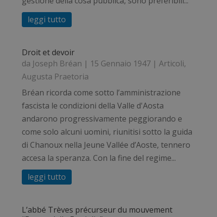
gestione della cosa pubblica, sono preferibili...
leggi tutto
Droit et devoir
da
Joseph Bréan
|
15 Gennaio 1947
|
Articoli
,
Augusta Praetoria
Bréan ricorda come sotto l’amministrazione
fascista le condizioni della Valle d'Aosta
andarono progressivamente peggiorando e
come solo alcuni uomini, riunitisi sotto la guida
di Chanoux nella Jeune Vallée d’Aoste, tennero
accesa la speranza. Con la fine del regime...
leggi tutto
L’abbé Trèves précurseur du mouvement