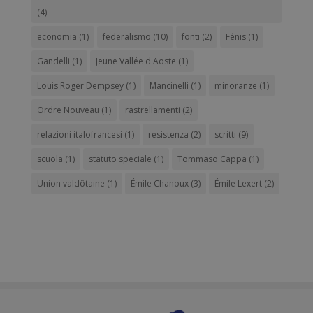
(4)
economia
(1)
federalismo
(10)
fonti
(2)
Fénis
(1)
Gandelli
(1)
Jeune Vallée d'Aoste
(1)
Louis Roger Dempsey
(1)
Mancinelli
(1)
minoranze
(1)
Ordre Nouveau
(1)
rastrellamenti
(2)
relazioni italofrancesi
(1)
resistenza
(2)
scritti
(9)
scuola
(1)
statuto speciale
(1)
Tommaso Cappa
(1)
Union valdôtaine
(1)
Émile Chanoux
(3)
Émile Lexert
(2)