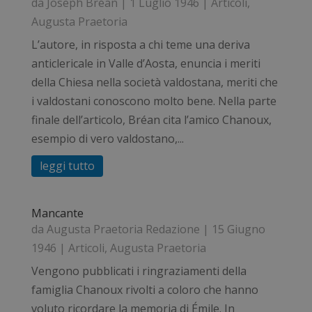
da
Joseph Bréan
|
1 Luglio 1946
|
Articoli
,
Augusta Praetoria
L’autore, in risposta a chi teme una deriva
anticlericale in Valle d’Aosta, enuncia i meriti
della Chiesa nella società valdostana, meriti che
i valdostani conoscono molto bene. Nella parte
finale dell’articolo, Bréan cita l’amico Chanoux,
esempio di vero valdostano,...
leggi tutto
Mancante
da
Augusta Praetoria Redazione
|
15 Giugno
1946
|
Articoli
,
Augusta Praetoria
Vengono pubblicati i ringraziamenti della
famiglia Chanoux rivolti a coloro che hanno
voluto ricordare la memoria di Émile. In