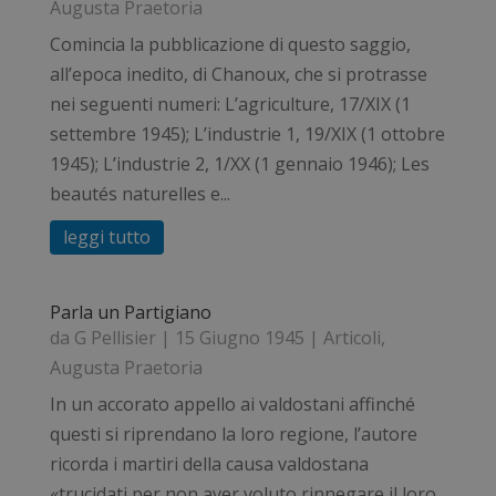
Augusta Praetoria
Comincia la pubblicazione di questo saggio,
all’epoca inedito, di Chanoux, che si protrasse
nei seguenti numeri: L’agriculture, 17/XIX (1
settembre 1945); L’industrie 1, 19/XIX (1 ottobre
1945); L’industrie 2, 1/XX (1 gennaio 1946); Les
beautés naturelles e...
leggi tutto
Parla un Partigiano
da
G Pellisier
|
15 Giugno 1945
|
Articoli
,
Augusta Praetoria
In un accorato appello ai valdostani affinché
questi si riprendano la loro regione, l’autore
ricorda i martiri della causa valdostana
«trucidati per non aver voluto rinnegare il loro