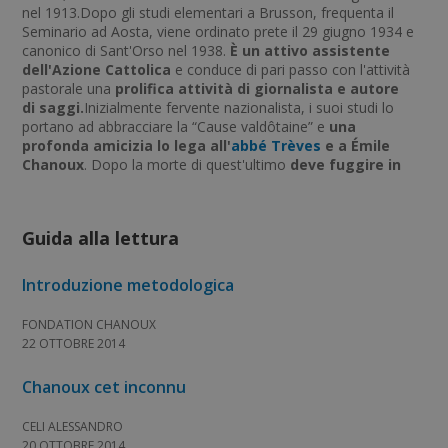
nel 1913.Dopo gli studi elementari a Brusson, frequenta il
Seminario ad Aosta, viene ordinato prete il 29 giugno 1934 e
canonico di Sant'Orso nel 1938.
È un attivo assistente
dell'Azione Cattolica
e conduce di pari passo con l'attività
pastorale una
prolifica attività di giornalista e autore
di saggi.
Inizialmente fervente nazionalista, i suoi studi lo
portano ad abbracciare la “Cause valdôtaine” e
una
profonda amicizia lo lega all'
abbé Trèves
e a Émile
Chanoux
. Dopo la morte di quest'ultimo
deve fuggire in
Svizzera per la sua attività nella Resistenz
a. Qui entra
in contatto con altri suoi compatrioti, tra cui
Severino Caveri
,
ma anche con Monseigneur Nestor Adam e alcuni esponenti
Guida alla lettura
della Mission Mont-Blanc e matura la propria visione del
futuro della Valle d'Aosta che lo porta ad avvicinarsi alle
posizioni indipendentiste e annessioniste.Rientrato in Valle
Introduzione metodologica
d'Aosta
alla fine della guerra si batte per strappare
un'autonomia completa
.É l'autore dell'unica
biografia di
FONDATION CHANOUX
Chanoux
pubblicata fino ai lavori di
Dempsey
nel 1984.A lui
22 OTTOBRE 2014
dobbiamo la breve esperienza del Cercle de la Culture
valdôtaine nel quale cerca di evitare la rottura tra
Chanoux cet inconnu
autonomisti e democristiani unendo la formazione cristiana
dei giovani a quella federalista e autonomista. La sua
CELI ALESSANDRO
prematura scomparsa priva la Valle di un valido sacerdote, di
20 OTTOBRE 2014