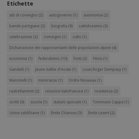
Etichette
atti di convegno
(2)
autogoverno
(1)
autonomia
(2)
bande partigiane
(2)
biografia
(9)
cattolicesimo
(3)
celebrazione
(2)
convegno
(1)
culto
(1)
Dichiarazione dei rappresentanti delle popolazioni alpine
(4)
economia
(1)
federalismo
(10)
fonti
(2)
Fénis
(1)
Gandelli
(1)
Jeune Vallée d'Aoste
(1)
Louis Roger Dempsey
(1)
Mancinelli
(1)
minoranze
(1)
Ordre Nouveau
(1)
rastrellamenti
(2)
relazioni italofrancesi
(1)
resistenza
(2)
scritti
(9)
scuola
(1)
statuto speciale
(1)
Tommaso Cappa
(1)
Union valdôtaine
(1)
Émile Chanoux
(3)
Émile Lexert
(2)