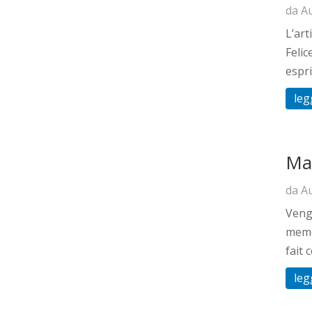
da
A
L’art
Felic
espri
leg
Ma
da
A
Vengo
memor
fait 
leg