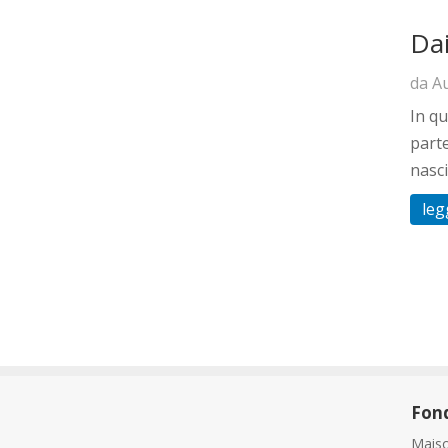
Dai
da
A
In qu
parte
nasci
leg
Fon
Maiso