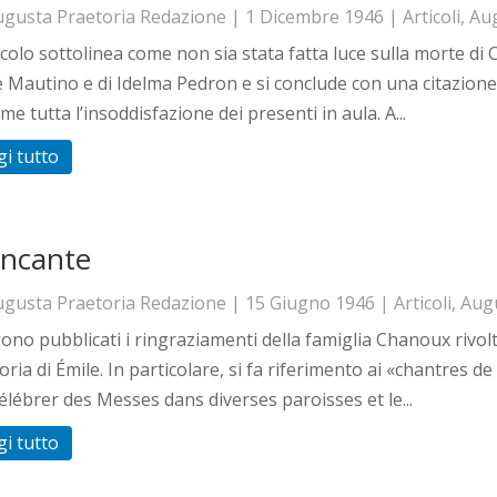
ugusta Praetoria Redazione
|
1 Dicembre 1946
|
Articoli
,
Aug
icolo sottolinea come non sia stata fatta luce sulla morte d
e Mautino e di Idelma Pedron e si conclude con una citazion
me tutta l’insoddisfazione dei presenti in aula. A...
gi tutto
ncante
ugusta Praetoria Redazione
|
15 Giugno 1946
|
Articoli
,
Augu
no pubblicati i ringraziamenti della famiglia Chanoux rivolt
ia di Émile. In particolare, si fa riferimento ai «chantres d
célébrer des Messes dans diverses paroisses et le...
gi tutto