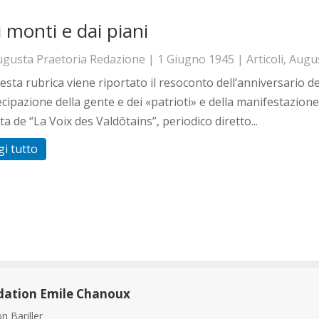
 monti e dai piani
ugusta Praetoria Redazione
|
1 Giugno 1945
|
Articoli
,
Augus
esta rubrica viene riportato il resoconto dell’anniversario d
cipazione della gente e dei «patrioti» e della manifestazion
ta de “La Voix des Valdôtains”, periodico diretto...
gi tutto
dation Emile Chanoux
n Bariller