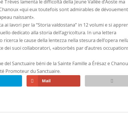
é Trèves lamenta le difficoltà della Jeune Vallée d’Aoste ma
 e Chanoux «qui eux toutefois sont admirables de dévouement
apeau naissant».
a ai lavori per la “Storia valdostana” in 12 volumi e si appre
llo dedicato alla storia dell’agricoltura. In una lettera
co ricerca le cause della lentezza nella stesura dell’opera nell
rte dei suoi collaboratori, «absorbés par d’autres occupation
ione del Sanctuaire béni de la Sainte Famille a Érésaz e Chano
mité Promoteur du Sanctuaire.
Mail