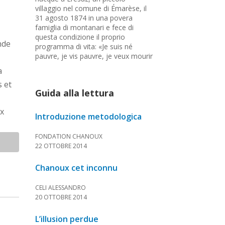
villaggio nel comune di Émarèse, il
31 agosto 1874 in una povera
famiglia di montanari e fece di
questa condizione il proprio
nde
programma di vita: «Je suis né
pauvre, je vis pauvre, je veux mourir
pauvre». Fece il contadino fino a 18
a
anni quando, già orfano di padre e
s et
di madre, entrò in seminario ad
Guida alla lettura
Aosta. Fu ordinato parroco nel 1900
e scelse di esercitare il sacerdozio in
ux
piccoli paesi di montagna per
Introduzione metodologica
restare vicino alla sua gente. Nel
1925 fu chiamato a reggere la
FONDATION CHANOUX
piccolissima parrocchia di Excenex
22 OTTOBRE 2014
(Aosta) dove morì nel 1941. Mosso
da una fede incrollabile, l'abbé
Chanoux cet inconnu
Trèves fu un sacerdote
zelante ma si impegnò anche in
CELI ALESSANDRO
molti settori della realtà sociale,
20 OTTOBRE 2014
politica e culturale
valdostana dedicando tutta la sua
energia di instancabile
L’illusion perdue