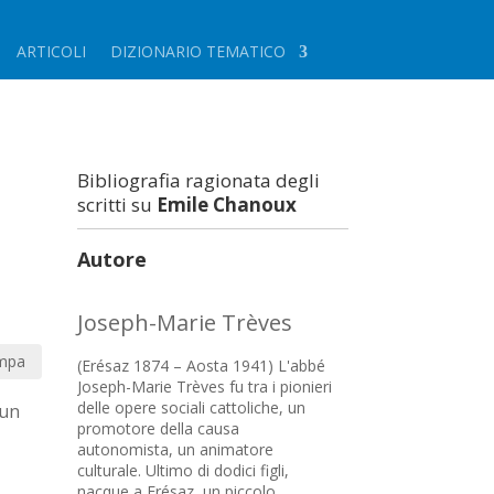
ARTICOLI
DIZIONARIO TEMATICO
Bibliografia ragionata degli
scritti su
Emile Chanoux
Autore
Joseph-Marie Trèves
mpa
(Erésaz 1874 – Aosta 1941) L'abbé
Joseph-Marie Trèves fu tra i pionieri
delle opere sociali cattoliche, un
«un
promotore della causa
autonomista, un animatore
culturale. Ultimo di dodici figli,
nacque a Erésaz, un piccolo