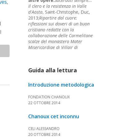
altre opere:
Sacerdoti sempre...
ves
,
Il clero e la resistenza in Valle
d'Aosta
, Saint-Christophe, Duc,
2013;
Ripartire dal cuore:
l
riflessioni sui doveri di un buon
cristiano redatte con la
l
collaborazione delle Carmelitane
scalze del monastero Mater
Misericordiae di Villair di
Quart
, Saint-Christophe, Duc,
2010;
Don Prospero Duc : il faut
faire par amour
, Aosta,
Guida alla lettura
Tipografia valdostana, 1995.
Introduzione metodologica
FONDATION CHANOUX
22 OTTOBRE 2014
Chanoux cet inconnu
CELI ALESSANDRO
20 OTTOBRE 2014