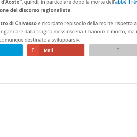
 d’Aoste”
, quindi, in particolare dopo la morte dell’
abbé Trè
ione del discorso regionalista
.
tro di Chivasso
e ricordato l’episodio della morte rispetto a
a ingannare dalla tragica messinscena. Chanoux è morto, ma i
 comunque destinato a svilupparsi».
Mail